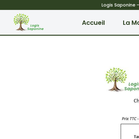
Logis Saponine
Aller
Accueil
La M
au
contenu